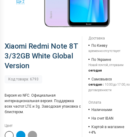
Ще 2
Доставка
Xiaomi Redmi Note 8T
По Киеву
временно отсутствует
3/32GB White Global
По Украине
Version
Новой почтой, отправим
сегодня
Самовывоз
Код товара: 6793
сегодня
с 10:00 до 17:00, по
договоренности
Версия из NFC. Официальная
интернациональная версия. Поддержка
Оплата
всех частот LTE и 3g. Заводская упаковка с
Наличными
блистером.
На счет IBAN
Цвет
Картой в магазине
+4%