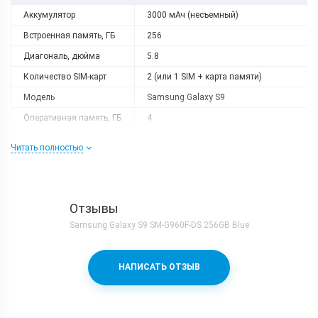
Аккумулятор
3000 мАч (несъемный)
Встроенная память, ГБ
256
Диагональ, дюйма
5.8
Количество SIM-карт
2 (или 1 SIM + карта памяти)
Модель
Samsung Galaxy S9
Оперативная память, ГБ
4
Разрешение
2960x1440
Читать полностью
Слот расширения
microSD
Тип матрицы
Super AMOLED
Процессор
Отзывы
Количество ядер
8
Samsung Galaxy S9 SM-G960F-DS 256GB Blue
Samsung Exynos 9810 + Mali-
Процессор
G72MP18
НАПИСАТЬ ОТЗЫВ
Частота, GHz
4х2.7+4х1.8
Камера