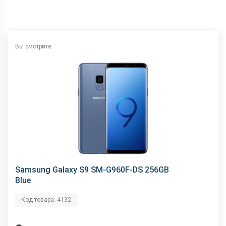
Wi-Fi
802.11 a/b/g/n/ас, 2.4+5 ГГц
Аудиоразъем
Type-C
Интерфейсный разъем
Type-C
Вы смотрите:
Samsung Galaxy S9 SM-G960F-DS 256GB
Blue
Код товара: 4132