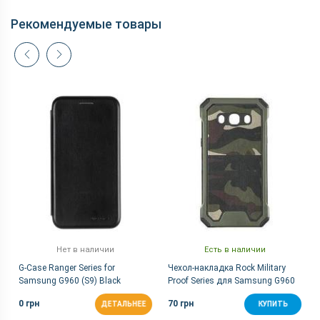
2160p 60fps, 1080p 240fps, 720p
Видеосъемка
960fps
Рекомендуемые товары
Вспышка
Есть
Основная камера, Мп
12 (f/2.4)
Фронтальная камера,
8 (f/1.7)
Мп
Корпус
Вес, г
163
Защита от пыли и влаги
Есть (IP68)
Материал рамки и
Алюминий + стекло
крышки
Размеры, мм
147.7x68.7x8.5
Коммуникации
Нет в наличии
Есть в наличии
Bluetooth
5.0
G-Case Ranger Series for
Чехол-накладка Rock Military
FM-радио
Нету
Samsung G960 (S9) Black
Proof Series для Samsung G960
(S9)
GPS
Есть
0 грн
70 грн
ДЕТАЛЬНЕЕ
КУПИТЬ
NFC
Есть