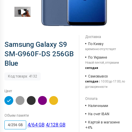
Доставка
Samsung Galaxy S9
По Киеву
временно отсутствует
SM-G960F-DS 256GB
По Украине
Blue
Новой почтой, отправим
сегодня
Самовывоз
Код товара: 4132
сегодня
с 10:00 до 17:00, по
договоренности
Цвет
Оплата
Наличными
На счет IBAN
Объем памяти
Картой в магазине
4/64 GB
4/128 GB
4/256 GB
+4%