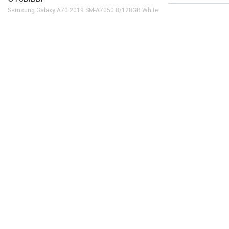
Количество ядер
8
Samsung Galaxy A70 2019 SM-A7050 8/128GB White
Процессор
Qualcomm Snapdra
Частота, GHz
2x2.0 + 6x1.7
Камера
Видеосъемка
2160p 30fps, 1080
Вспышка
Есть
Основная камера, Мп
32 (f/1.7) + 8 (f/2.2
Фронтальная камера, Мп
32 (f/2.0)
Корпус
Вес, г
170
Защита от пыли и влаги
Нету
Материал рамки и крышки
Пластик
Размеры, мм
164.3x76.7x7.9
Коммуникации
Bluetooth
5.0