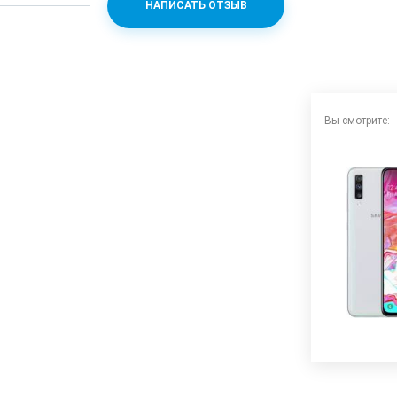
НАПИСАТЬ ОТЗЫВ
gon 675 + Adreno 612
Вы смотрите:
p 240fps
) + 5 (f/2.2)