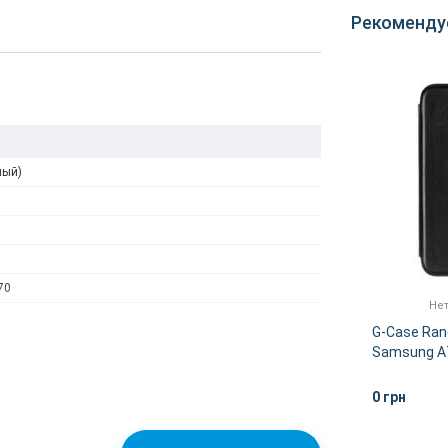
Рекоменду
ный)
70
Нет в наличии
Нет
er
Защитное стекло Full Screen
G-Case Rang
) Red
Samsung Galaxy A70 (Black)
Samsung A7
Black
0 грн
0 грн
НЕЕ
ДЕТАЛЬНЕЕ