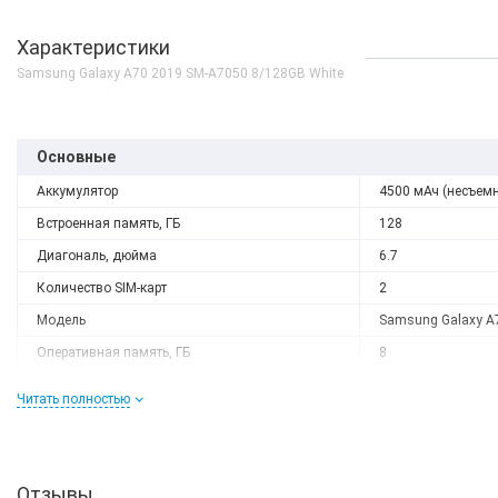
Характеристики
Samsung Galaxy A70 2019 SM-A7050 8/128GB White
Основные
Аккумулятор
4500 мАч (несъем
Встроенная память, ГБ
128
Диагональ, дюйма
6.7
Количество SIM-карт
2
Модель
Samsung Galaxy A
Нет в наличии
Оперативная память, ГБ
8
Gelius Book Cover Leath
Разрешение
2400x1080
для Samsung A705 (A70
Читать полностью
Слот расширения
microSD
0 грн
ДЕТАЛЬ
Тип матрицы
Super AMOLED
Процессор
Отзывы