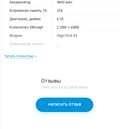
Аккумулятор
4800 мАч
Встроенная память, ГБ
256
Диагональ, дюйма
6.55
Количество SIM-карт
2 (SIM + eSIM)
Модель
Oppo Find X5
Оперативная память,
8
ГБ
Читать полностью
Разрешение
2400x1080
Тип матрицы
AMOLED
Процессор
Отзывы
Количество ядер
8
OPPO Find X5 8/256GB White
Qualcomm Snapdragon 888 + Adreno
Процессор
660
НАПИСАТЬ ОТЗЫВ
Частота, GHz
1x2.84 + 3x2.42 + 4x1.78
Камера
Видеосъемка
4K 60fps