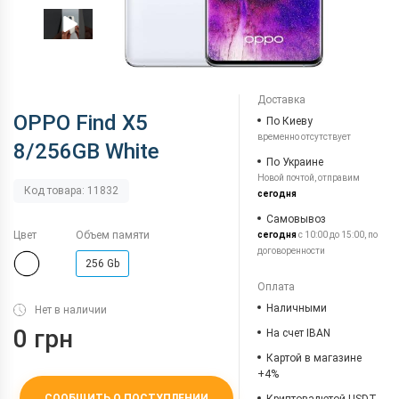
Доставка
OPPO Find X5
По Киеву
временно отсутствует
8/256GB White
По Украине
Новой почтой, отправим
Код товара: 11832
сегодня
Самовывоз
Цвет
Объем памяти
сегодня
с 10:00 до 15:00, по
договоренности
256 Gb
Оплата
Наличными
Нет в наличии
0 грн
На счет IBAN
Картой в магазине
+4%
СООБЩИТЬ О ПОСТУПЛЕНИИ