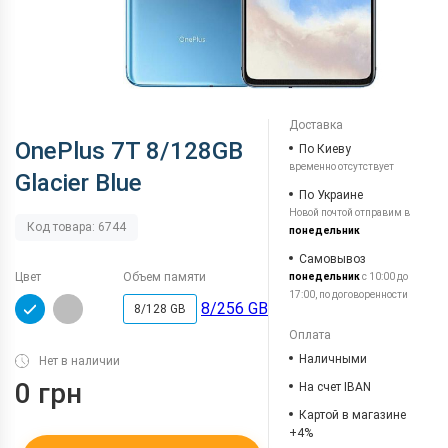
Доставка
OnePlus 7T 8/128GB
По Киеву
временно отсутствует
Glacier Blue
По Украине
Новой почтой отправим в
Код товара: 6744
понедельник
Самовывоз
Цвет
Объем памяти
понедельник
с 10:00 до
17:00, по договоренности
8/256 GB
8/128 GB
Оплата
Наличными
Нет в наличии
0 грн
На счет IBAN
Картой в магазине
+4%