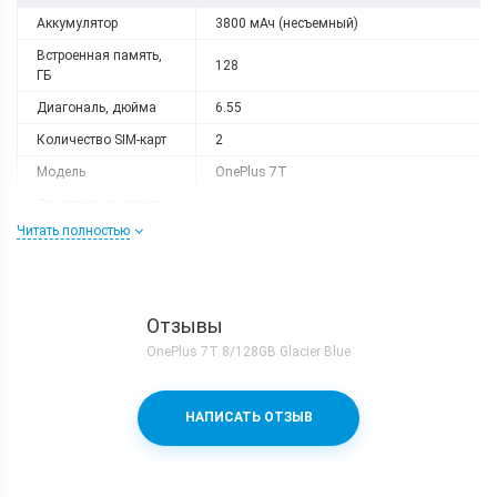
Аккумулятор
3800 мАч (несъемный)
Встроенная память,
128
ГБ
Диагональ, дюйма
6.55
Количество SIM-карт
2
Модель
OnePlus 7T
Оперативная память,
8
ГБ
Читать полностью
Разрешение
2400x1080
Слот расширения
Нету
Тип матрицы
AMOLED
Отзывы
OnePlus 7T 8/128GB Glacier Blue
Процессор
Количество ядер
8
НАПИСАТЬ ОТЗЫВ
Qualcomm Snapdragon 855 Plus +
Процессор
Adreno 640
Частота, GHz
1x2.96 + 3x2.42 + 4x1.78