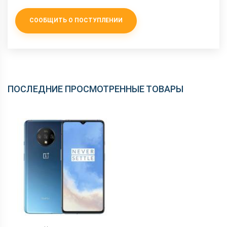
GPS
Есть
NFC
Есть
СООБЩИТЬ О ПОСТУПЛЕНИИ
Wi-Fi
802.11 a/b/g/n/ас, 2.4+5 ГГц
Аудиоразъем
Нету
Интерфейсный
Type-C
разъем
ПОСЛЕДНИЕ ПРОСМОТРЕННЫЕ ТОВАРЫ