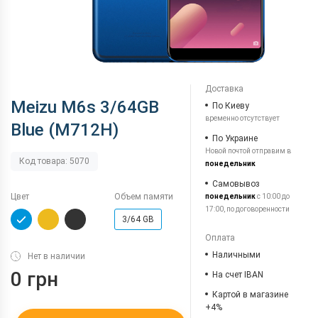
Доставка
Meizu M6s 3/64GB
По Киеву
временно отсутствует
Blue (M712H)
По Украине
Новой почтой отправим в
Код товара: 5070
понедельник
Самовывоз
Цвет
Объем памяти
понедельник
с 10:00 до
17:00, по договоренности
3/64 GB
Оплата
Наличными
Нет в наличии
0 грн
На счет IBAN
Картой в магазине
+4%