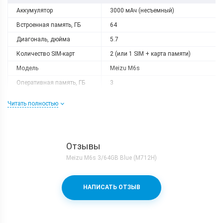
Аккумулятор
3000 мАч (несъемный)
Встроенная память, ГБ
64
Диагональ, дюйма
5.7
Количество SIM-карт
2 (или 1 SIM + карта памяти)
Модель
Meizu M6s
Оперативная память, ГБ
3
Разрешение
1440x720
Читать полностью
Слот расширения
Есть
Тип матрицы
IPS
Процессор
Отзывы
Количество ядер
6
Meizu M6s 3/64GB Blue (M712H)
Процессор
Samsung Exynos 7872 + Mali G71
Частота, GHz
4x2.0 + 4x1.6
НАПИСАТЬ ОТЗЫВ
Камера
Видеосъемка
1080p 30fps