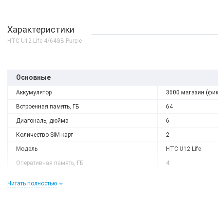
Характеристики
HTC U12 Life 4/64GB Purple
Основные
Аккумулятор
3600 магазин (фи
Встроенная память, ГБ
64
Диагональ, дюйма
6
Количество SIM-карт
2
Модель
HTC U12 Life
Оперативная память, ГБ
4
Разрешение
2160x1080
Читать полностью
Слот расширения
Есть
Тип матрицы
IPS