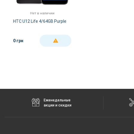
Bluetooth
5.0
FM-радио
Нету
Нет в наличии
GPS
Есть
HTC U12 Life 4/64GB Purple
NFC
Есть
Wi-Fi
802.11 a/b/g/n/ас,
0 грн
ДЕТАЛЬНЕЕ
Аудиоразъем
3.5 мм
Интерфейсный разъем
Type-C
Еженедельные
акции и скидки