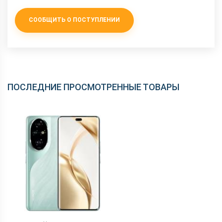
Wi-Fi
802.11 a/b/g/n/ac/6, dual-band
Аудиоразъем
3.5 мм
СООБЩИТЬ О ПОСТУПЛЕНИИ
Интерфейсный
Type-C
разъем
Стандарты связи
5G, 4G, 3G, 2G
ПОСЛЕДНИЕ ПРОСМОТРЕННЫЕ ТОВАРЫ