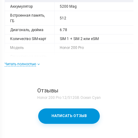
Аккумулятор
5200 Mag
Встроенная память,
512
ГБ
Диагональ, дюйма
6.78
Количество SIM-карт
SIM 1 + SIM 2 или eSIM
Модель
Honor 200 Pro
Оперативная память,
12
ГБ
Читать полностью
Разрешение
2700 x 1224
Слот расширения
Нету
Тип матрицы
OLED
Отзывы
Honor 200 Pro 12/512GB Ocean Cyan
Процессор
Количество ядер
8
НАПИСАТЬ ОТЗЫВ
Qualcomm Snapdragon 8s Gen 3 +
Процессор
Adreno 735
Частота, GHz
1x3.0 + 4x2.8 + 3x2.0