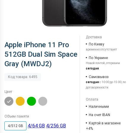
Доставка
Apple iPhone 11 Pro
По Киеву
временно отсутствует
512GB Dual Sim Space
По Украине
Gray (MWDJ2)
Новой почтой, отправим
сегодня
Самовывоз
Код товара: 6495
сегодня
с 10:00 до 15:00, по
договоренности
Цвет
Оплата
Наличными
На счет IBAN
Объем памяти
Картой в магазине
4/64 GB
4/256 GB
4/512 GB
+4%