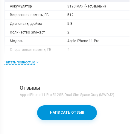
Аккумулятор
3190 мАч (несъемный)
Встроенная память, ГБ
512
Диагональ, дюйма
5.8
Количество SIM-карт
2
Модель
Apple iPhone 11 Pro
Оперативная память, ГБ
4
Разрешение
2436x1125
Читать полностью
Слот расширения
Нету
Тип матрицы
Super Retina OLED
Процессор
Отзывы
Количество ядер
6
Apple iPhone 11 Pro 512GB Dual Sim Space Gray (MWDJ2)
Процессор
Apple A13 Bionic
Частота, GHz
2x2.65 + 4x1.8
НАПИСАТЬ ОТЗЫВ
Камера
Видеосъемка
4K 60fps