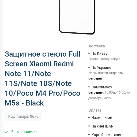
Доставка
Защитное стекло Full
По Киеву
временно отсутствует
Screen Xiaomi Redmi
По Украине
Note 11/Note
Новой почтой, отправим
сегодня
11S/Note 10S/Note
Самовывоз
10/Poco M4 Pro/Poco
сегодня
с 10:00 до 15:00, по
договоренности
M5s - Black
Оплата
Код товара: 8670
Наличными
На счет IBAN
Есть в наличии
Картой в магазине