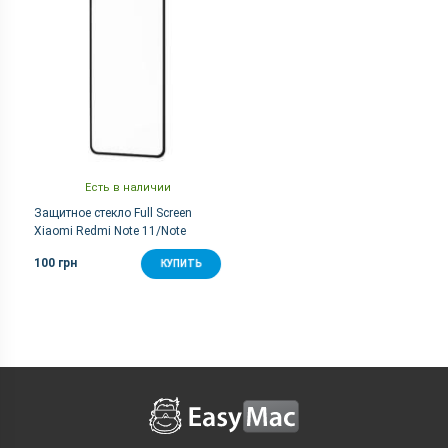
Есть в наличии
Защитное стекло Full Screen
Xiaomi Redmi Note 11/Note
11S/Note 10S/Note 10/Poco M4
100 грн
КУПИТЬ
Pro/Poco M5s - Black