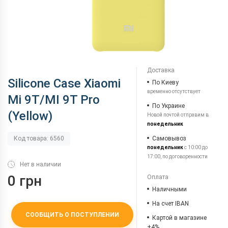
Доставка
Silicone Case Xiaomi
По Киеву
временно отсутствует
Mi 9T/MI 9T Pro
По Украине
(Yellow)
Новой почтой отправим в
понедельник
Самовывоз
Код товара: 6560
понедельник
с 10:00 до
17:00, по договоренности
Нет в наличии
0 грн
Оплата
Наличными
На счет IBAN
СООБЩИТЬ О ПОСТУПЛЕНИИ
Картой в магазине
+4%