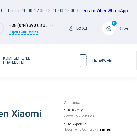
U
Пн-Пт: 10:00-17:00, Сб:10:00-15:00
Telegram
Viber
WhatsApp
0
+38 (044) 390 63 05
ВХОД
0 грн
Перезвоните мне
КОМПЬЮТЕРЫ,
ТЕЛЕФОНЫ
ПЛАНШЕТЫ
Доставка
en Xiaomi
По Киеву
временно отсутствует
По Украине
Новой почтой, отправим
завтра