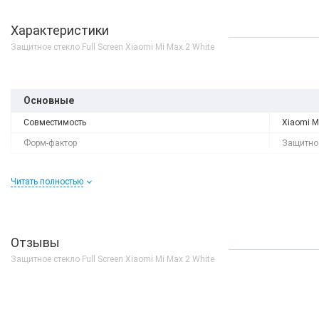
Характеристики
Защитное стекло Full Screen Xiaomi Mi Max 2 White
Основные
Совместимость
Xiaomi M
Форм-фактор
Защитное
Читать полностью
Отзывы
Защитное стекло Full Screen Xiaomi Mi Max 2 White