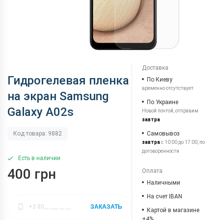
Доставка
Гидрогелевая пленка
По Киеву
временно отсутствует
на экран Samsung
По Украине
Galaxy A02s
Новой почтой, отправим
завтра
Самовывоз
Код товара: 9882
завтра
с 10:00 до 17:00, по
договоренности
Есть в наличии
400 грн
Оплата
Наличными
На счет IBAN
ЗАКАЗАТЬ
Картой в магазине
+4%