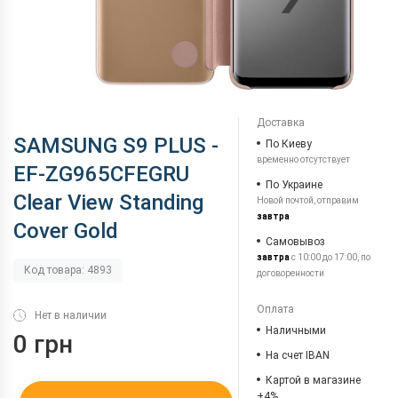
Доставка
SAMSUNG S9 PLUS -
По Киеву
временно отсутствует
EF-ZG965CFEGRU
По Украине
Clear View Standing
Новой почтой, отправим
завтра
Cover Gold
Самовывоз
завтра
с 10:00 до 17:00, по
Код товара: 4893
договоренности
Оплата
Нет в наличии
Наличными
0 грн
На счет IBAN
Картой в магазине
+4%