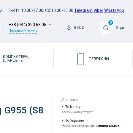
U
Пн-Пт: 10:00-17:00, Сб:10:00-15:00
Telegram
Viber
WhatsApp
0
+38 (044) 390 63 05
ВХОД
0 грн
Перезвоните мне
КОМПЬЮТЕРЫ,
ТЕЛЕФОНЫ
ПЛАНШЕТЫ
Доставка
g G955 (S8
По Киеву
временно отсутствует
По Украине
Новой почтой отправим в
понедельник