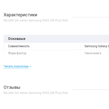
Характеристики
NILLKIN Qin series Samsung G955 (S8 Plus) Red
Основные
Совместимость
Samsung Galaxy S
Форм-фактор
Чехол-книга
Читать полностью
Отзывы
NILLKIN Qin series Samsung G955 (S8 Plus) Red