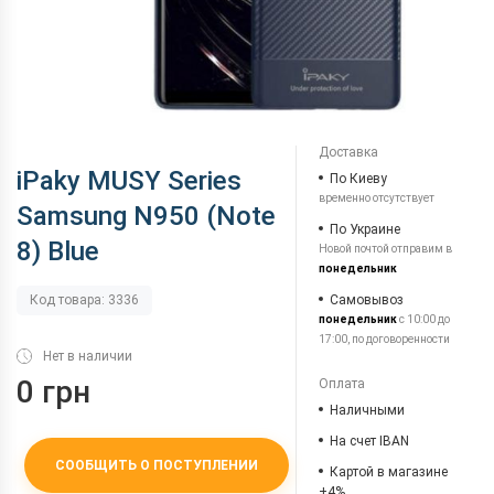
Доставка
iPaky MUSY Series
По Киеву
временно отсутствует
Samsung N950 (Note
По Украине
8) Blue
Новой почтой отправим в
понедельник
Самовывоз
Код товара: 3336
понедельник
с 10:00 до
17:00, по договоренности
Нет в наличии
0 грн
Оплата
Наличными
На счет IBAN
СООБЩИТЬ О ПОСТУПЛЕНИИ
Картой в магазине
+4%