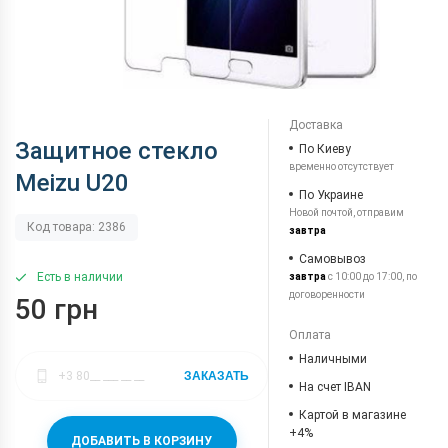
Доставка
Защитное стекло
По Киеву
временно отсутствует
Meizu U20
По Украине
Новой почтой, отправим
Код товара: 2386
завтра
Самовывоз
Есть в наличии
завтра
с 10:00 до 17:00, по
договоренности
50 грн
Оплата
Наличными
ЗАКАЗАТЬ
На счет IBAN
Картой в магазине
+4%
ДОБАВИТЬ В КОРЗИНУ