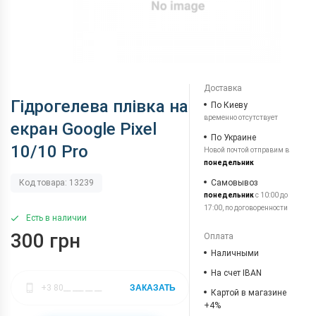
Доставка
Гідрогелева плівка на
По Киеву
временно отсутствует
екран Google Pixel
По Украине
10/10 Pro
Новой почтой отправим в
понедельник
Самовывоз
Код товара: 13239
понедельник
с 10:00 до
17:00, по договоренности
Есть в наличии
300 грн
Оплата
Наличными
На счет IBAN
ЗАКАЗАТЬ
Картой в магазине
+4%