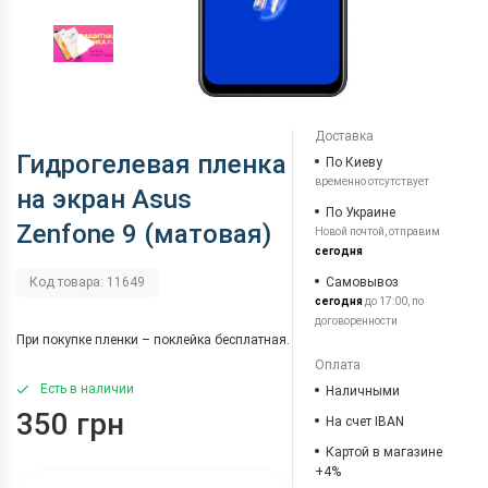
Доставка
Гидрогелевая пленка
По Киеву
временно отсутствует
на экран Asus
По Украине
Zenfone 9 (матовая)
Новой почтой, отправим
сегодня
Самовывоз
Код товара: 11649
сегодня
до 17:00, по
договоренности
При покупке пленки – поклейка бесплатная.
Оплата
Есть в наличии
Наличными
350 грн
На счет IBAN
Картой в магазине
+4%