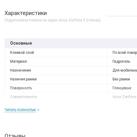
Характеристики
Гидрогелевая пленка на экран Asus Zenfone 9 (глянец)
Основные
Клеевой слой
По всей пове
Материал
Гидрогель
Назначение
Для мобильн
Наличие рамки
Без рамки
Поверхность
Глянцевые
Нет в наличии
Совместимость
Asus Zenfone
Asus Zenfone 9 8/128G
Совместимый бренд
Asus
Starry Blue
Читать полностью
Форм-фактор
Защитная пл
0 грн
ДЕТАЛЬ
Отзывы