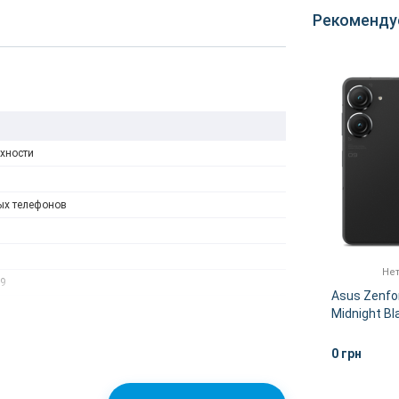
Рекоменду
рхности
ых телефонов
Нет в наличии
Нет
 9
B
Asus Zenfone 9 8/128GB
Asus Zenfo
Sunset Red
Midnight Bl
енка
0 грн
0 грн
НЕЕ
ДЕТАЛЬНЕЕ