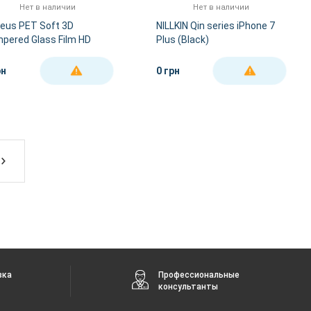
Нет в наличии
Нет в наличии
eus PET Soft 3D
NILLKIN Qin series iPhone 7
pered Glass Film HD
Plus (Black)
one 7 Plus White
23mm)
рн
0 грн
ДЕТАЛЬНЕЕ
ДЕТАЛЬНЕЕ
вка
Профессиональные
консультанты