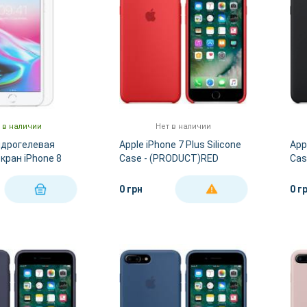
 в наличии
Нет в наличии
идрогелевая
Apple iPhone 7 Plus Silicone
App
экран iPhone 8
Case - (PRODUCT)RED
Cas
 7 Plus
MMQV2
0 грн
0 г
КУПИТЬ
ДЕТАЛЬНЕЕ