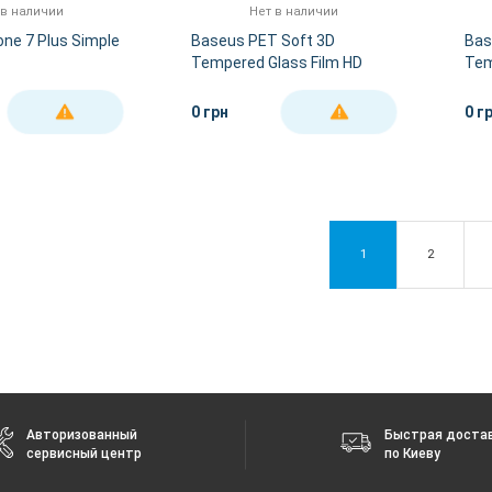
 в наличии
Нет в наличии
ne 7 Plus Simple
Baseus PET Soft 3D
Bas
Tempered Glass Film HD
Tem
iPhone 7 Plus Black
iPh
(0.23mm)
(0.
0 грн
0 г
ДЕТАЛЬНЕЕ
ДЕТАЛЬНЕЕ
1
2
Авторизованный
Быстрая доста
сервисный центр
по Киеву