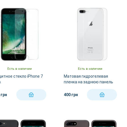
По Названию А-Я
По Названию Я-А
Есть в наличии
Есть в наличии
итное стекло iPhone 7
Матовая гидрогелевая
s
пленка на заднюю панель
iPhone 8 Plus iPhone 7 Plus
 грн
400 грн
КУПИТЬ
КУПИТЬ