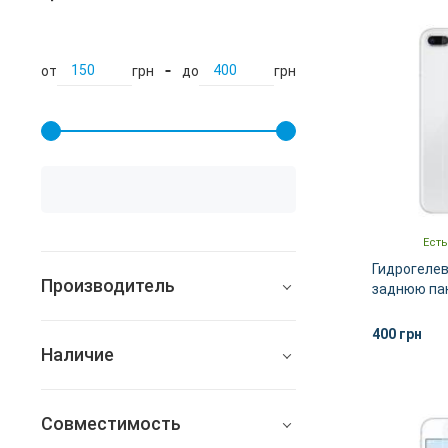
от
грн
до
грн
Есть
Гидрогелев
Производитель
заднюю пан
Plus | iPhon
Easybrand
400 грн
Наличие
Gelius
Все
Nillkin
Совместимость
В наличии