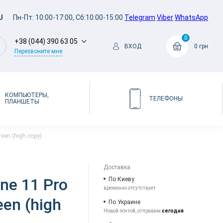
U
Пн-Пт: 10:00-17:00, Сб:10:00-15:00
Telegram
Viber
WhatsApp
0
+38 (044) 390 63 05
ВХОД
0 грн
Перезвоните мне
КОМПЬЮТЕРЫ,
ТЕЛЕФОНЫ
ПЛАНШЕТЫ
een (high copy)
Доставка
ne 11 Pro
По Киеву
временно отсутствует
een (high
По Украине
Новой почтой, отправим
сегодня