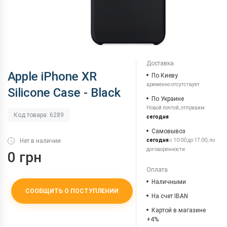
Доставка
Apple iPhone XR
По Киеву
временно отсутствует
Silicone Case - Black
По Украине
Новой почтой, отправим
Код товара: 6289
сегодня
Самовывоз
Нет в наличии
сегодня
с 10:00 до 17:00, по
договоренности
0 грн
Оплата
Наличными
СООБЩИТЬ О ПОСТУПЛЕНИИ
На счет IBAN
Картой в магазине
+4%