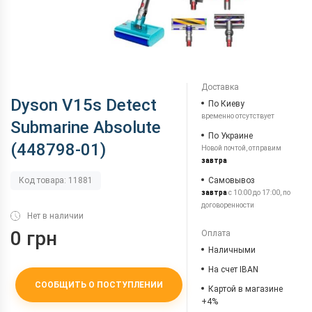
Доставка
Dyson V15s Detect
По Киеву
временно отсутствует
Submarine Absolute
По Украине
(448798-01)
Новой почтой, отправим
завтра
Самовывоз
Код товара: 11881
завтра
с 10:00 до 17:00, по
договоренности
Нет в наличии
0 грн
Оплата
Наличными
На счет IBAN
СООБЩИТЬ О ПОСТУПЛЕНИИ
Картой в магазине
+4%