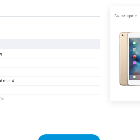
Вы смотрите:
д
ad mini 4
36