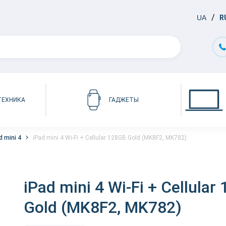
UA
R
ТЕХНИКА
ГАДЖЕТЫ
d mini 4
iPad mini 4 Wi-Fi + Cellular 128GB Gold (MK8F2, MK782)
iPad mini 4 Wi-Fi + Cellular
Gold (MK8F2, MK782)