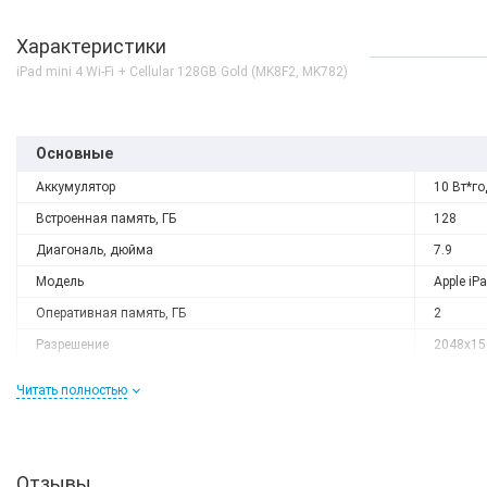
Характеристики
iPad mini 4 Wi-Fi + Cellular 128GB Gold (MK8F2, MK782)
Основные
Аккумулятор
10 Вт*го
Встроенная память, ГБ
128
Диагональ, дюйма
7.9
Модель
Apple iP
Оперативная память, ГБ
2
Разрешение
2048x15
Слот расширения
Нету
Читать полностью
Тип матрицы
IPS
Процессор
Процессор
Apple A8
Отзывы