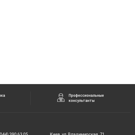
вка
Профессиональные
консультанты
044) 390 63 05
Киев, ул. Владимирская, 71