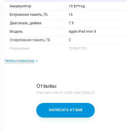
Аккумулятор
10 Вт*год
Встроенная память, ГБ
16
Диагональ, дюйма
7.9
Модель
Apple iPad mini 4
Оперативная память, ГБ
2
Разрешение
2048x1536
Слот расширения
Нету
Читать полностью
Тип матрицы
IPS
Процессор
Процессор
Apple A8
Отзывы
Частота, GHz
1.5
iPad mini 4 Wi-Fi 16GB Gold (MK6L2)
Камера
НАПИСАТЬ ОТЗЫВ
Основная камера, Мп
8 (f/2.0)
Фронтальная камера, Мп
1.2 (f/2.2)
Корпус