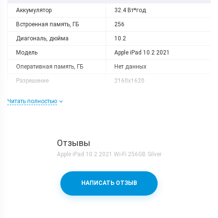
Аккумулятор
32.4 Вт*год
Встроенная память, ГБ
256
Диагональ, дюйма
10.2
Модель
Apple iPad 10.2 2021
Оперативная память, ГБ
Нет данных
Разрешение
2160x1620
Слот расширения
Нету
Читать полностью
Тип матрицы
Retina IPS LCD
Процессор
Количество ядер
6
Отзывы
Процессор
Apple A13 Bionic
Apple iPad 10.2 2021 Wi-Fi 256GB Silver
Частота, GHz
2x2.65 + 4x1.8
Камера
НАПИСАТЬ ОТЗЫВ
Видеосъемка
1080p 30fps
Основная камера, Мп
8 (f/2.4)