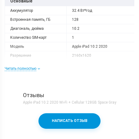
Основные
Аккумулятор
32.4 Вт*год
Встроенная память, ГБ
128
Диагональ, дюйма
10.2
Количество SIM-карт
1
Модель
Apple iPad 10.2 2020
Разрешение
2160x1620
Слот расширения
Нету
Читать полностью
Тип матрицы
Retina IPS LCD
Процессор
Количество ядер
6
Отзывы
Процессор
Apple A12 Bionic
Apple iPad 10.2 2020 Wi-Fi + Cellular 128GB Space Gray
Частота, GHz
2x2.5 + 4x1.6
Камера
НАПИСАТЬ ОТЗЫВ
Видеосъемка
720p 30fps
Вспышка
Есть