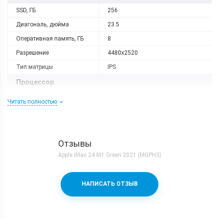
SSD, ГБ
256
Диагональ, дюйма
23.5
Оперативная память, ГБ
8
Разрешение
4480x2520
Тип матрицы
IPS
Процессор
Количество ядер
8
Читать полностью
Процессор
Apple M1
Коммуникации
Отзывы
Bluetooth
5.0
Apple iMac 24 M1 Green 2021 (MGPH3)
Wi-Fi
802.11 a/b/g/n/ac/ax, 2.4+5 ГГц
Аудиоразъем
3.5 мм
НАПИСАТЬ ОТЗЫВ