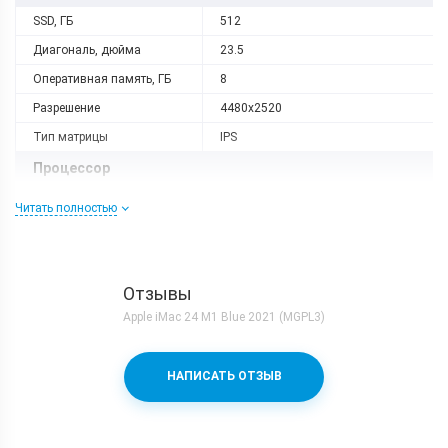
SSD, ГБ
512
Диагональ, дюйма
23.5
Оперативная память, ГБ
8
Разрешение
4480x2520
Тип матрицы
IPS
Процессор
Количество ядер
8
Читать полностью
Процессор
Apple M1
Коммуникации
Отзывы
Bluetooth
5.0
Apple iMac 24 M1 Blue 2021 (MGPL3)
Wi-Fi
802.11 a/b/g/n/ac/ax, 2.4+5 ГГц
Аудиоразъем
3.5 мм
НАПИСАТЬ ОТЗЫВ