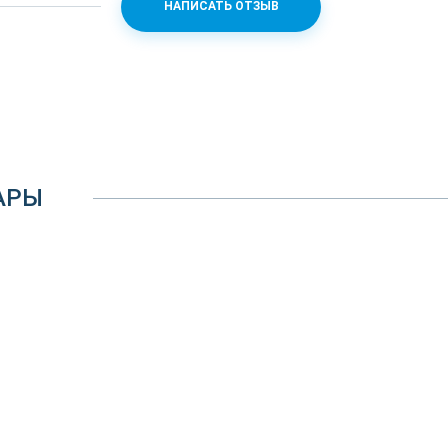
НАПИСАТЬ ОТЗЫВ
0
x 450 x 175
АРЫ
11 a/b/g/n/ас, 2.4+5 ГГц