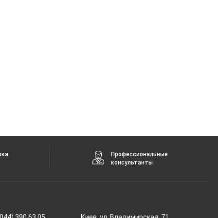
вка
Профессиональные
консультанты
044) 390 63 05
Киев, ул. Владимирская, 71