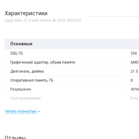
Характеристики
Apple iMac 21,5 with Retina 4K 2020 (MHK23)
Основные
SSD, ГБ
256
Графический адаптер, объем памяти
AMD 
Диагональ, дюйма
21.5
Оперативная память, ГБ
8
Разрешение
409
Слот расширения
Есть
Тип матрицы
IPS
Читать полностью
Процессор
Количество ядер
4
Процессор
Intel
Отзывы