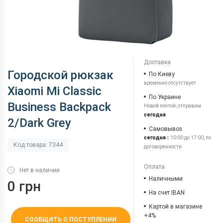
Доставка
Городской рюкзак
По Киеву
временно отсутствует
Xiaomi Mi Classic
По Украине
Business Backpack
Новой почтой, отправим
сегодня
2/Dark Grey
Самовывоз
сегодня
с 10:00 до 17:00, по
Код товара: 7344
договоренности
Оплата
Нет в наличии
Наличными
0 грн
На счет IBAN
Картой в магазине
+4%
СООБЩИТЬ О ПОСТУПЛЕНИИ