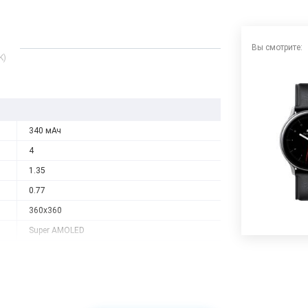
Вы смотрите:
K)
340 мАч
4
1.35
0.77
360x360
Super AMOLED
Exynos 9110