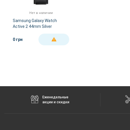
Нет в наличии
Samsung Galaxy Watch
Active 2 44mm Silver
Stainless steel (SM-
R820NSSASEK)
0 грн
ДЕТАЛЬНЕЕ
Еженедельные
акции и скидки