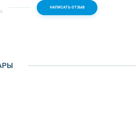
30
НАПИСАТЬ ОТЗЫВ
K)
Есть
Сталь + стекло
44x44x10.9
5.0
Есть
АРЫ
Есть
Есть