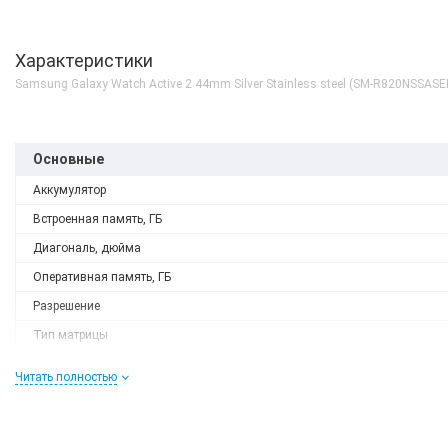
Характеристики
Samsung Galaxy Watch Active 2 44mm Silver Stainless steel (SM-R820NSSASE
Основные
Аккумулятор
Встроенная память, ГБ
Диагональ, дюйма
Оперативная память, ГБ
Разрешение
Тип матрицы
Процессор
Читать полностью
Процессор
Корпус