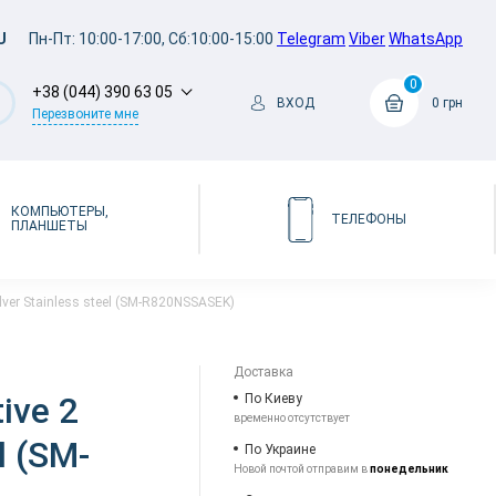
U
Пн-Пт: 10:00-17:00, Сб:10:00-15:00
Telegram
Viber
WhatsApp
0
+38 (044) 390 63 05
ВХОД
0 грн
Перезвоните мне
КОМПЬЮТЕРЫ,
ТЕЛЕФОНЫ
ПЛАНШЕТЫ
ver Stainless steel (SM-R820NSSASEK)
Доставка
ive 2
По Киеву
временно отсутствует
l (SM-
По Украине
Новой почтой отправим в
понедельник