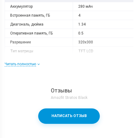
Аккумулятор
280 мАч
Встроенная память, ГБ
4
Диагональ, дюйма
1.34
Оперативная память, ГБ
0.5
Разрешение
320x300
Тип матрицы
TFT LCD
Процессор
Читать полностью
Количество ядер
2
Частота, GHz
1.2
Корпус
Отзывы
Amazfit Stratos Black
Вес, г
60
Защита от пыли и влаги
Есть (IP67)
НАПИСАТЬ ОТЗЫВ
Материал рамки и крышки
Алюминий + керамика
Размеры, мм
230x35x15
Коммуникации