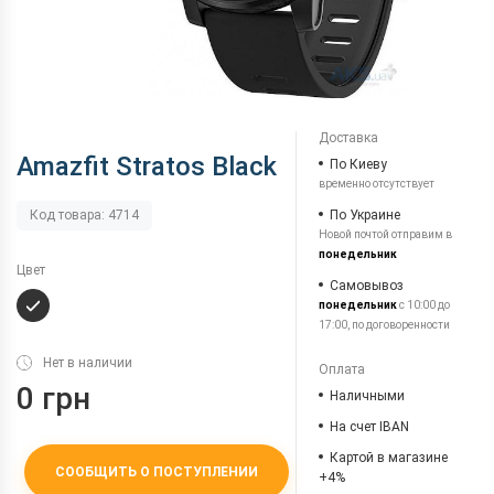
Доставка
Amazfit Stratos Black
По Киеву
временно отсутствует
По Украине
Код товара: 4714
Новой почтой отправим в
понедельник
Цвет
Самовывоз
понедельник
с 10:00 до
17:00, по договоренности
Нет в наличии
Оплата
0 грн
Наличными
На счет IBAN
Картой в магазине
СООБЩИТЬ О ПОСТУПЛЕНИИ
+4%