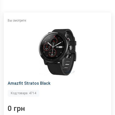
Bluetooth
4.0
GPS
Есть
Wi-Fi
Есть
Вы смотрите:
Amazfit Stratos Black
Код товара: 4714
0 грн