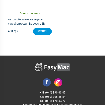
Есть в наличии
Автомобильное зарядное
устройство для Baseus USB-
A+USB-C PPS 30W PD3.0,
450 грн
КУПИТЬ
QC4.0+, SCP, QC3.0, AFC - Black
+38 (044) 390 63 05
+38 (050) 305 35 54
+38 (093) 170 44 72