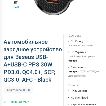
Ще 8
Доставка
Автомобильное
По Киеву
временно отсутствует
зарядное устройство
По Украине
для Baseus USB-
Новой почтой, отправим
завтра
A+USB-C PPS 30W
Самовывоз
PD3.0, QC4.0+, SCP,
завтра
с 10:00 до 17:00, по
договоренности
QC3.0, AFC - Black
Оплата
Код товара: 8860
Наличными
На счет IBAN
Есть в наличии
Картой в магазине