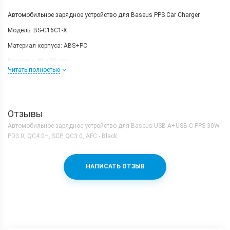
Автомобильное зарядное устройство для Baseus PPS Car Charger
Модель: BS-C16C1-X
Материал корпуса: ABS+PC
Размеры: 48 х 25 мм.
Читать полностью
Входное напряжение: DC 12-24V
Выходное напряжение USB-A: 4.5V=5A, 5V=4.5A, 9V=3A, 12V=2.5A Max.
Выходное напряжение USB-С: 5V=3A, 9V=3A, 12V=2.5A, 15V=2A,
Отзывы
20V=1.5A Max.
Автомобильное зарядное устройство для Baseus USB-A+USB-C PPS 30W
Общее выходное напряжение по двум выходам USB-A + USB-C: 5V=5A
PD3.0, QC4.0+, SCP, QC3.0, AFC - Black
Max
НАПИСАТЬ ОТЗЫВ