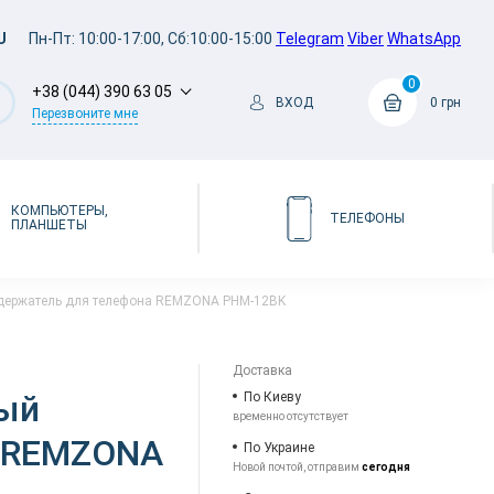
U
Пн-Пт: 10:00-17:00, Сб:10:00-15:00
Telegram
Viber
WhatsApp
0
+38 (044) 390 63 05
ВХОД
0 грн
Перезвоните мне
КОМПЬЮТЕРЫ,
ТЕЛЕФОНЫ
ПЛАНШЕТЫ
держатель для телефона REMZONA PHM-12BK
Доставка
ый
По Киеву
временно отсутствует
а REMZONA
По Украине
Новой почтой, отправим
сегодня