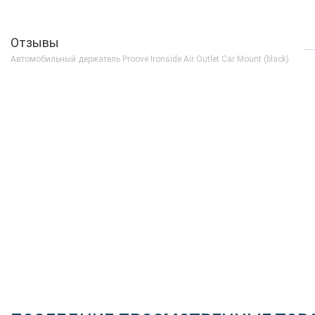
Отзывы
Автомобильный держатель Proove Ironside Air Outlet Car Mount (black)