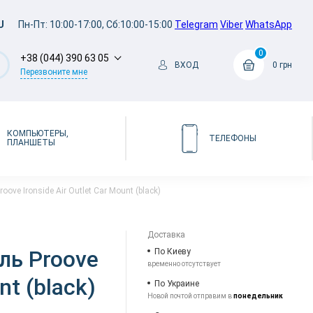
U
Пн-Пт: 10:00-17:00, Сб:10:00-15:00
Telegram
Viber
WhatsApp
0
+38 (044) 390 63 05
ВХОД
0 грн
Перезвоните мне
КОМПЬЮТЕРЫ,
ТЕЛЕФОНЫ
ПЛАНШЕТЫ
ve Ironside Air Outlet Car Mount (black)
Доставка
ь Proove
По Киеву
временно отсутствует
nt (black)
По Украине
Новой почтой отправим в
понедельник