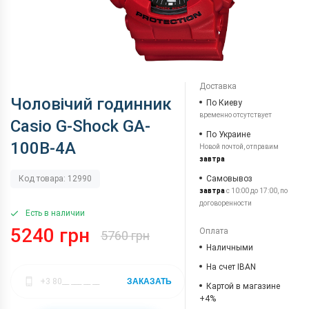
Доставка
Чоловічий годинник
По Киеву
временно отсутствует
Casio G-Shock GA-
По Украине
100B-4A
Новой почтой, отправим
завтра
Самовывоз
Код товара: 12990
завтра
с 10:00 до 17:00, по
договоренности
Есть в наличии
5240 грн
Оплата
5760 грн
Наличными
На счет IBAN
ЗАКАЗАТЬ
Картой в магазине
+4%