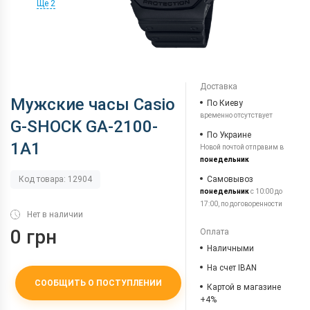
Ще 2
Доставка
Мужские часы Casio
По Киеву
временно отсутствует
G-SHOCK GA-2100-
По Украине
1A1
Новой почтой отправим в
понедельник
Самовывоз
Код товара: 12904
понедельник
с 10:00 до
17:00, по договоренности
Нет в наличии
0 грн
Оплата
Наличными
На счет IBAN
СООБЩИТЬ О ПОСТУПЛЕНИИ
Картой в магазине
+4%