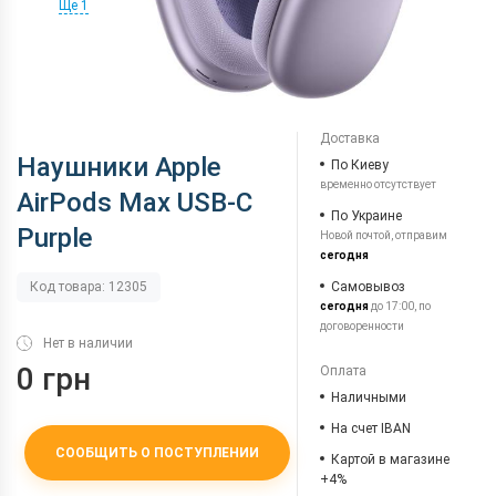
Ще 1
Доставка
Наушники Apple
По Киеву
временно отсутствует
AirPods Max USB-C
По Украине
Purple
Новой почтой, отправим
сегодня
Самовывоз
Код товара: 12305
сегодня
до 17:00, по
договоренности
Нет в наличии
0 грн
Оплата
Наличными
На счет IBAN
СООБЩИТЬ О ПОСТУПЛЕНИИ
Картой в магазине
+4%