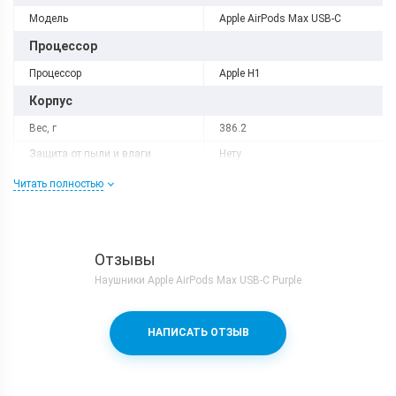
Модель
Apple AirPods Max USB-C
Процессор
Процессор
Apple H1
Корпус
Вес, г
386.2
Защита от пыли и влаги
Нету
Материал рамки и крышки
Алюминий
Читать полностью
Коммуникации
Bluetooth
5.0
Отзывы
Интерфейсный разъем
Type-C
Наушники Apple AirPods Max USB-C Purple
НАПИСАТЬ ОТЗЫВ