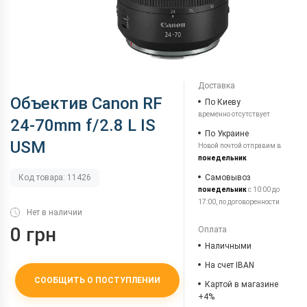
Доставка
Объектив Canon RF
По Киеву
временно отсутствует
24-70mm f/2.8 L IS
По Украине
USM
Новой почтой отправим в
понедельник
Самовывоз
Код товара: 11426
понедельник
с 10:00 до
17:00, по договоренности
Нет в наличии
0 грн
Оплата
Наличными
На счет IBAN
СООБЩИТЬ О ПОСТУПЛЕНИИ
Картой в магазине
+4%