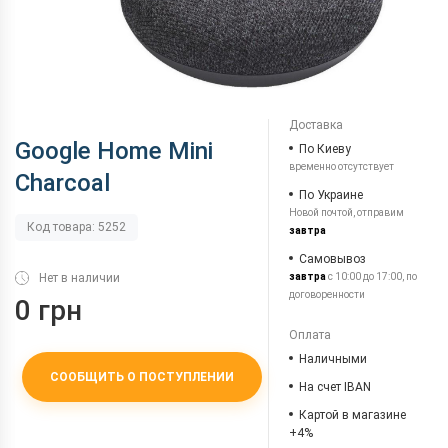
Доставка
Google Home Mini
По Киеву
временно отсутствует
Charcoal
По Украине
Новой почтой, отправим
Код товара: 5252
завтра
Самовывоз
Нет в наличии
завтра
с 10:00 до 17:00, по
договоренности
0 грн
Оплата
Наличными
СООБЩИТЬ О ПОСТУПЛЕНИИ
На счет IBAN
Картой в магазине
+4%