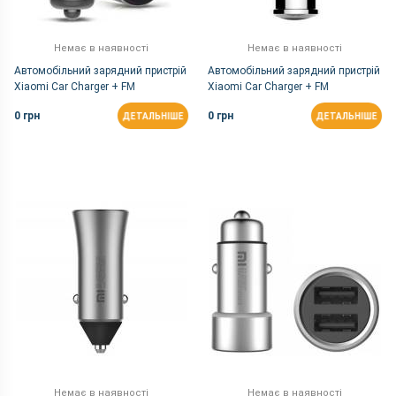
Немає в наявності
Немає в наявності
Автомобільний зарядний пристрій
Автомобільний зарядний пристрій
Xiaomi Car Charger + FM
Xiaomi Car Charger + FM
Transmitter with Bluetooth Blue
Transmitter with Bluetooth Whtie
0 грн
0 грн
ДЕТАЛЬНІШЕ
ДЕТАЛЬНІШЕ
(BFQ01RM)
Немає в наявності
Немає в наявності