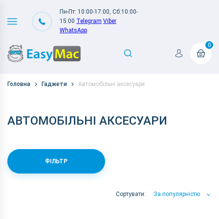
Пн-Пт: 10:00-17:00, Сб:10:00-
15:00
Telegram
Viber
WhatsApp
0
Головна
Гаджети
Автомобільні аксесуари
АВТОМОБІЛЬНІ АКСЕСУАРИ
ФІЛЬТР
Сортувати:
За популярністю
За популярністю
За ціною
За Назвою А-Я