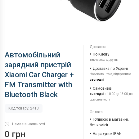
Доставка
Автомобільний
По Києву
тимчасово відсутня
зарядний пристрій
Доставка по Україні
Xiaomi Car Charger +
Новою поштою, відправимо
сьогодні
FM Transmitter with
Самовивіз
Bluetooth Black
сьогодні
з 10:00 до 15:00, по
домовленості
Код товару: 2413
Оплата
Готівкою в магазині,
Немає в наявності
без комісії
0 грн
На рахунок IBAN