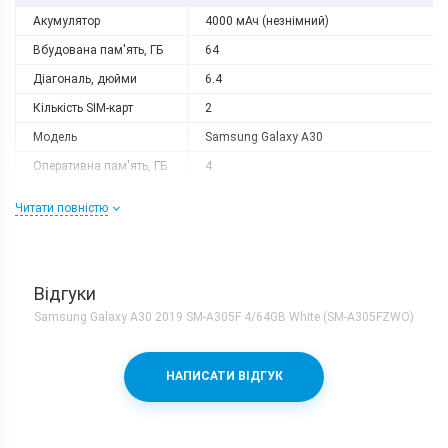
Акумулятор
4000 мАч (незнімний)
Вбудована пам'ять, ГБ
64
Діагональ, дюйми
6.4
Кількість SIM-карт
2
Модель
Samsung Galaxy A30
Оперативна пам'ять, ГБ
4
Роздільна здатність
2340x1080
Читати повністю
Слот розширення
microSD
Тип матриці
Super AMOLED
Процесор
Відгуки
Кількість ядер
8
Samsung Galaxy A30 2019 SM-A305F 4/64GB White (SM-A305FZWO)
Samsung Exynos 7904 + Mali-
Процесор
G71MP2
НАПИСАТИ ВІДГУК
Частота, GHz
2x1.8 + 6x1.6
Камера