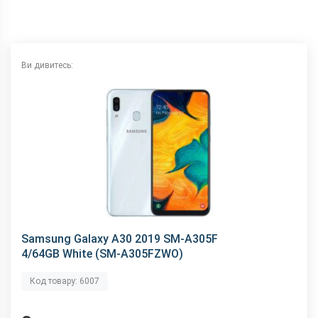
Wi-Fi
802.11 b/g/n, 2.4 ГГц
Інтерфейсний роз'єм
Type-C
Аудіороз'єм
3.5 мм
Ви дивитесь:
Характеристики та комплектацію товару виробник може
змінити без повідомлення.
Samsung Galaxy A30 2019 SM-A305F
4/64GB White (SM-A305FZWO)
Код товару: 6007