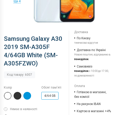
Ще 4
Доставка
Samsung Galaxy A30
По Києву
тимчасово відсутня
2019 SM-A305F
Доставка по Україні
4/64GB White (SM-
Новою поштою, відправимо в
понеділок
A305FZWO)
Самовивіз
понеділок
з 10:00 до 17:00,
Код товару: 6007
по домовленості
Оплата
Колір
Обсяг пам'яті
Готівкою в магазині,
4/64 GB
без комісії
На рахунок IBAN
Немає в наявності
Картою в магазині +4%