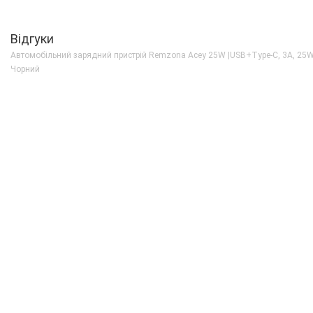
Відгуки
Автомобільний зарядний пристрій Remzona Acey 25W |USB+Type-C, 3A, 25W
Чорний