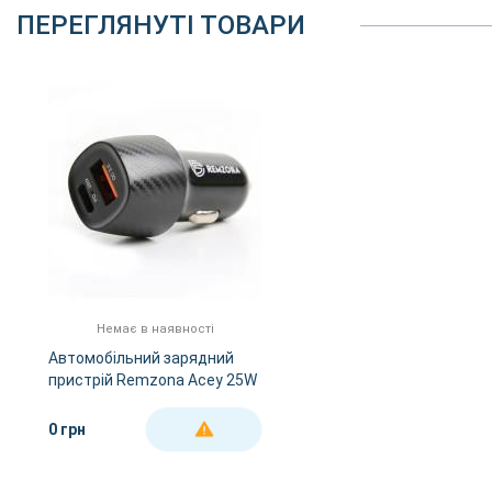
ПЕРЕГЛЯНУТІ ТОВАРИ
Немає в наявності
Автомобільний зарядний
пристрій Remzona Acey 25W
|USB+Type-C, 3A, 25W |
Чорний
0 грн
ДЕТАЛЬНІШЕ