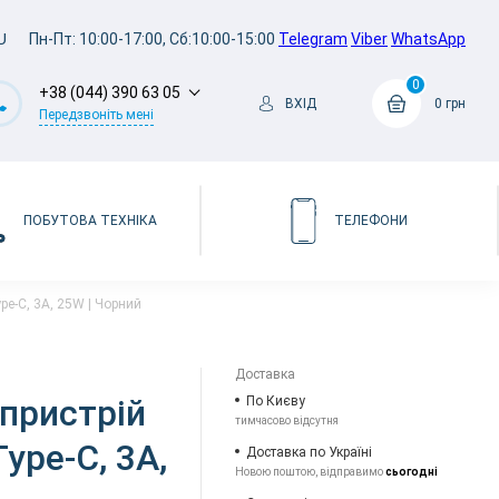
U
Пн-Пт: 10:00-17:00, Сб:10:00-15:00
Telegram
Viber
WhatsApp
0
+38 (044) 390 63 05
ВХІД
0 грн
Передзвоніть мені
ПОБУТОВА ТЕХНІКА
ТЕЛЕФОНИ
e-C, 3A, 25W | Чорний
Доставка
пристрій
По Києву
тимчасово відсутня
ype-C, 3A,
Доставка по Україні
Новою поштою, відправимо
сьогодні