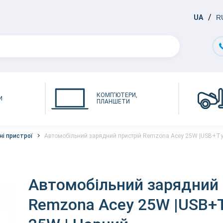
UA
R
КОМП'ЮТЕРИ,
И
ПЛАНШЕТИ
ні пристрої
Автомобільний зарядний пристрій Remzona Acey 25W |USB+Typ
Автомобільний зарядний 
Remzona Acey 25W |USB+T