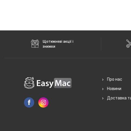
Щотижневі акції і
знижки
Про нас
Новини
Доставка т