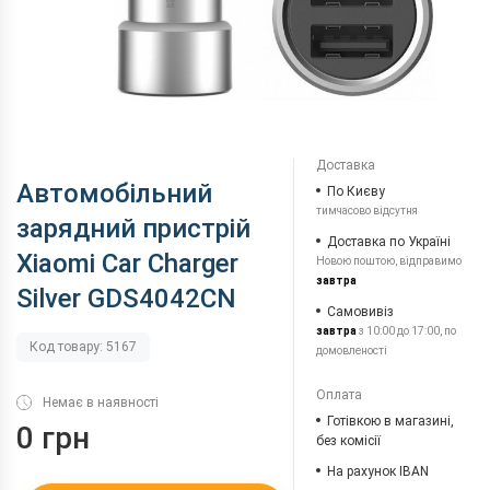
Доставка
Автомобільний
По Києву
тимчасово відсутня
зарядний пристрій
Доставка по Україні
Xiaomi Car Charger
Новою поштою, відправимо
завтра
Silver GDS4042CN
Самовивіз
завтра
з 10:00 до 17:00, по
Код товару: 5167
домовленості
Оплата
Немає в наявності
Готівкою в магазині,
0 грн
без комісії
На рахунок IBAN