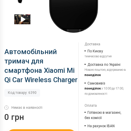
Доставка
Автомобільний
По Києву
тимчасово відсутня
тримач для
Доставка по Україні
смартфона Xiaomi Mi
Новою поштою, відправимо в
понеділок
Qi Car Wireless Charger
Самовивіз
понеділок
з 10:00 до 17:00,
Код товару: 6390
по домовленості
Оплата
Немає в наявності
Готівкою в магазині,
0 грн
без комісії
На рахунок IBAN