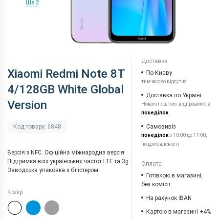
Ще 2
Доставка
Xiaomi Redmi Note 8T
По Києву
тимчасово відсутня
4/128GB White Global
Доставка по Україні
Version
Новою поштою, відправимо в
понеділок
Самовивіз
Код товару: 6848
понеділок
з 10:00 до 17:00,
по домовленості
Версія з NFC. Офіційна міжнародна версія.
Підтримка всіх українських частот LTE та 3g.
Оплата
Заводська упаковка з блістером.
Готівкою в магазині,
без комісії
Колір
На рахунок IBAN
Картою в магазині +4%