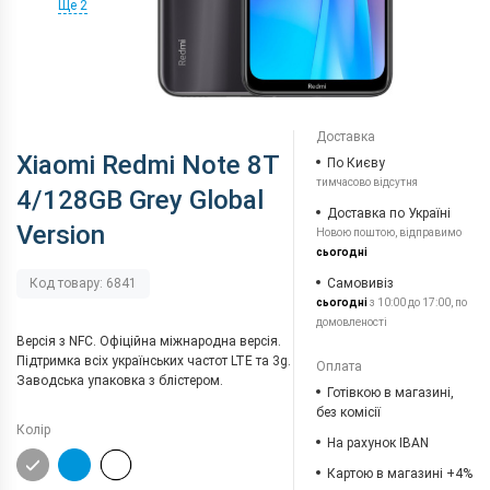
Ще 2
Доставка
Xiaomi Redmi Note 8T
По Києву
тимчасово відсутня
4/128GB Grey Global
Доставка по Україні
Version
Новою поштою, відправимо
сьогодні
Самовивіз
Код товару: 6841
сьогодні
з 10:00 до 17:00, по
домовленості
Версія з NFC. Офіційна міжнародна версія.
Підтримка всіх українських частот LTE та 3g.
Оплата
Заводська упаковка з блістером.
Готівкою в магазині,
без комісії
Колір
На рахунок IBAN
Картою в магазині +4%